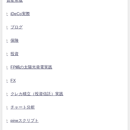
資産形成
iDeCo実際
ブログ
保険
投資
FP嶋の太陽光発電実践
FX
クレカ積立（投資信託）実践
チャート分析
pineスクリプト