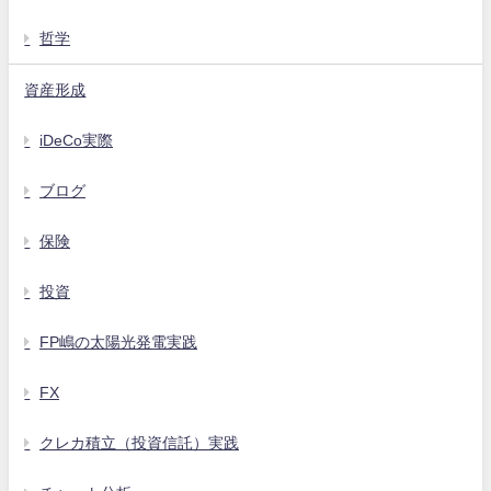
哲学
資産形成
iDeCo実際
ブログ
保険
投資
FP嶋の太陽光発電実践
FX
クレカ積立（投資信託）実践