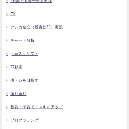
FP嶋の太陽光発電実践
FX
クレカ積立（投資信託）実践
チャート分析
pineスクリプト
不動産
億トレを目指す
振り返り
教育・子育て・スキルアップ
プログラミング