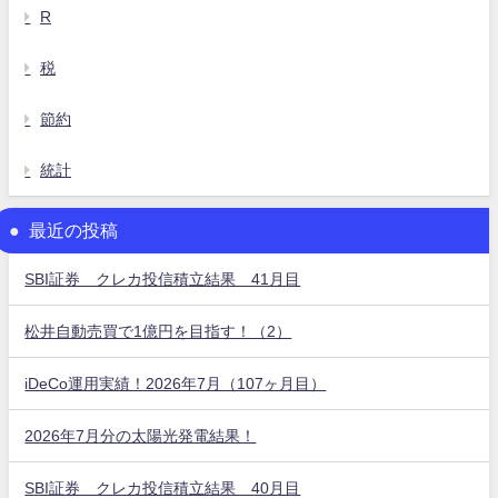
R
税
節約
統計
最近の投稿
SBI証券 クレカ投信積立結果 41月目
松井自動売買で1億円を目指す！（2）
iDeCo運用実績！2026年7月（107ヶ月目）
2026年7月分の太陽光発電結果！
SBI証券 クレカ投信積立結果 40月目