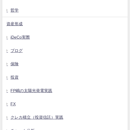
哲学
資産形成
iDeCo実際
ブログ
保険
投資
FP嶋の太陽光発電実践
FX
クレカ積立（投資信託）実践