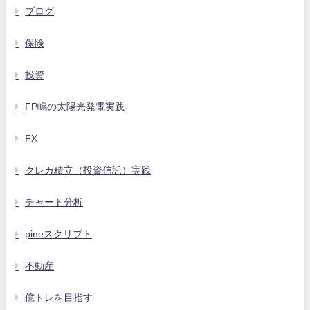
ブログ
保険
投資
FP嶋の太陽光発電実践
FX
クレカ積立（投資信託）実践
チャート分析
pineスクリプト
不動産
億トレを目指す