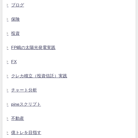
ブログ
保険
投資
FP嶋の太陽光発電実践
FX
クレカ積立（投資信託）実践
チャート分析
pineスクリプト
不動産
億トレを目指す