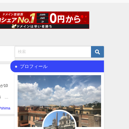
プロフィール
が10
高:
28勝
Pshima