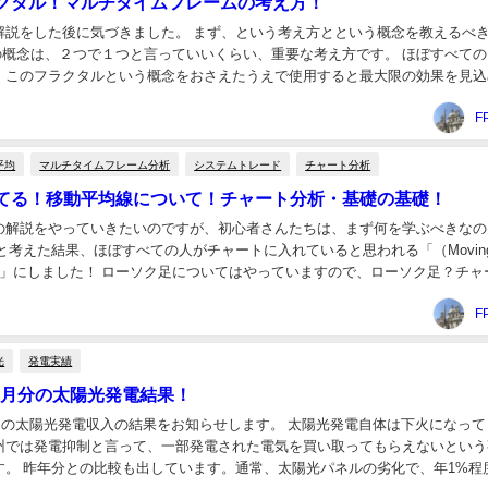
クタル！マルチタイムフレームの考え方！
解説をした後に気づきました。 まず、という考え方とという概念を教えるべ
つの概念は、２つで１つと言っていいくらい、重要な考え方です。 ほぼすべて
、このフラクタルという概念をおさえたうえで使用すると最大限の効果を見込
ャートを見る上でも重要な概念です。しっかり...
F
平均
マルチタイムフレーム分析
システムトレード
チャート分析
てる！移動平均線について！チャート分析・基礎の基礎！
の解説をやっていきたいのですが、初心者さんたちは、まず何を学ぶべきなの
と考えた結果、ほぼすべての人がチャートに入れていると思われる「（Movin
：MA)」にしました！ ローソク足についてはやっていますので、ローソク足？チ
まずはこちらの記事から見てください...
F
光
発電実績
～4月分の太陽光発電結果！
4月の太陽光発電収入の結果をお知らせします。 太陽光発電自体は下火になって
州では発電抑制と言って、一部発電された電気を買い取ってもらえないという
す。 昨年分との比較も出しています。通常、太陽光パネルの劣化で、年1%程