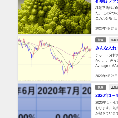
相場はフラ
移動平均線の
た。 この2
ニカル分析は
す。 また、チ
2020年4月24日
移動
投資
みんな入れ
チャート分析
か。。。 色々
Average
っていう人は、
2020年4月24日
太陽
投資
2020年1
2020年１～
おります。九
が起きていま