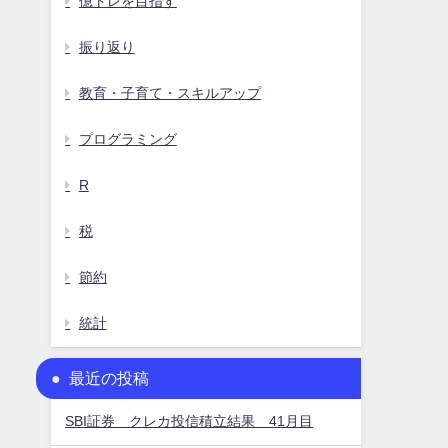
億トレを目指す
振り返り
教育・子育て・スキルアップ
プログラミング
R
税
節約
統計
最近の投稿
SBI証券 クレカ投信積立結果 41月目