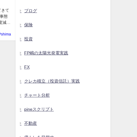
てきて
ブログ
事態
度減少
保険
Pshima
投資
FP嶋の太陽光発電実践
FX
クレカ積立（投資信託）実践
チャート分析
pineスクリプト
不動産