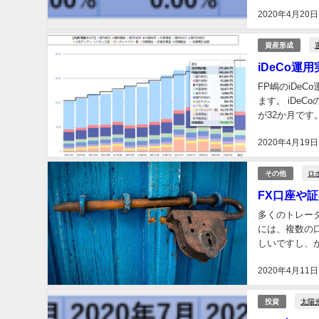
すると言われて
2020年4月20日
資産形成
iDeCo運
FP嶋のiDe
ます。 iDe
が32か月です
定 口座：楽天証
2020年4月19日
ロ
その他
FX口座や
多くのトレー
には、複数の
しいですし、
そこで、今回は
2020年4月11日
太陽
投資