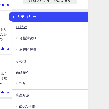
詳細プロフィールはこちら
Pshima
カテゴリー
FP試験
ており
Co歴
資格試験FP
oの設
Pshima
過去問解説
その他
自己紹介
を扱う
のは難
ん。
哲学
Pshima
資産形成
iDeCo実際