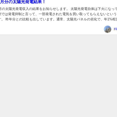
～3月分の太陽光発電結果！
～３月の太陽光発電収入の結果をお知らせします。 太陽光発電自体は下火になっ
州では発電抑制と言って、一部発電された電気を買い取ってもらえないという
す。 昨年分との比較も出しています。通常、太陽光パネルの劣化で、年1%程
います。 収益は？ 今回は3か月分をま...
F