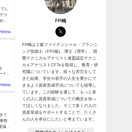
きでし
のテク
FP嶋
めま
Pshima
FP嶋は２級ファイナンシャル・プランニ
ング技能士（FP2級)、博士（理学）、国
際テクニカルアナリスト連盟認定テクニ
カルアナリストCFTeを取得し、教育・研
g
究職についています。様々な苦労をして
ャート？
きた結果、学生や若手の人生を豊かにで
きるよう資産形成手法についても指導し
Pshima
ています。この経験を通じて、もっと多
くの人に資産形成についての概念を知っ
てほしくなりました。そこで多くの人の
資産形成をサポートすることで、たくさ
きて
んの人を幸せにしたいと考えています。
事態
度減少