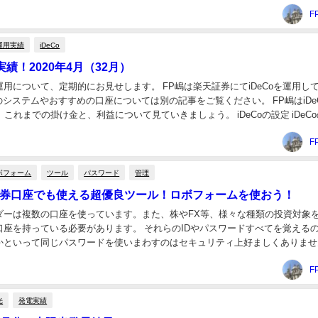
います。 収益は？ 今回は4か月分をま...
F
運用実績
iDeCo
用実績！2020年4月（32月）
Co運用について、定期的にお見せします。 FP嶋は楽天証券にてiDeCoを運用し
Coのシステムやおすすめの口座については別の記事をご覧ください。 FP嶋はiDe
。これまでの掛け金と、利益について見ていきましょう。 iDeCoの設定 iDeC
券掛...
F
ボフォーム
ツール
パスワード
管理
証券口座でも使える超優良ツール！ロボフォームを使おう！
ダーは複数の口座を使っています。また、株やFX等、様々な種類の投資対象
口座を持っている必要があります。 それらのIDやパスワードすべてを覚える
かといって同じパスワードを使いまわすのはセキュリティ上好ましくありませ
超優良ツールであるを紹介します。 ロボフ...
F
光
発電実績