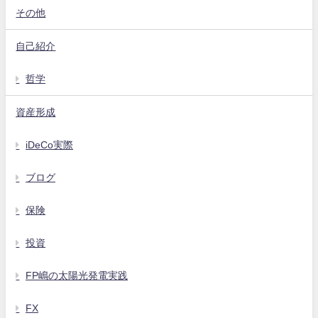
その他
自己紹介
哲学
資産形成
iDeCo実際
ブログ
保険
投資
FP嶋の太陽光発電実践
FX