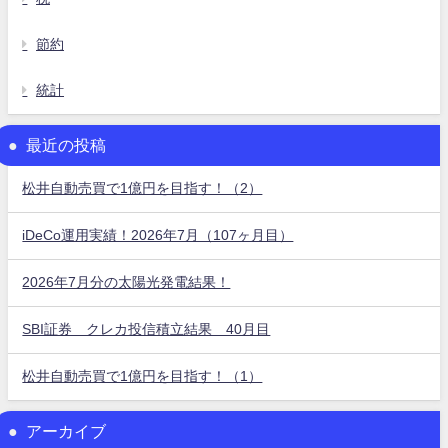
節約
統計
最近の投稿
松井自動売買で1億円を目指す！（2）
iDeCo運用実績！2026年7月（107ヶ月目）
2026年7月分の太陽光発電結果！
SBI証券 クレカ投信積立結果 40月目
松井自動売買で1億円を目指す！（1）
アーカイブ