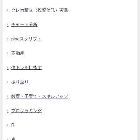
クレカ積立（投資信託）実践
チャート分析
pineスクリプト
不動産
億トレを目指す
振り返り
教育・子育て・スキルアップ
プログラミング
R
税