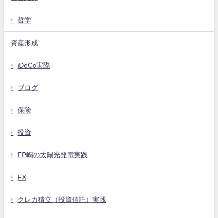
哲学
資産形成
iDeCo実際
ブログ
保険
投資
FP嶋の太陽光発電実践
FX
クレカ積立（投資信託）実践