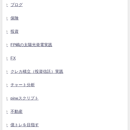
ブログ
保険
投資
FP嶋の太陽光発電実践
FX
クレカ積立（投資信託）実践
チャート分析
pineスクリプト
不動産
億トレを目指す