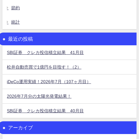
節約
統計
最近の投稿
SBI証券 クレカ投信積立結果 41月目
松井自動売買で1億円を目指す！（2）
iDeCo運用実績！2026年7月（107ヶ月目）
2026年7月分の太陽光発電結果！
SBI証券 クレカ投信積立結果 40月目
アーカイブ