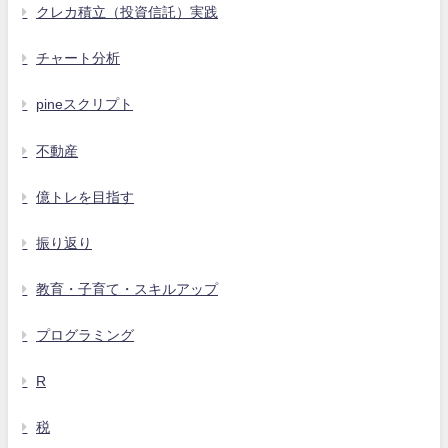
クレカ積立（投資信託）実践
チャート分析
pineスクリプト
不動産
億トレを目指す
振り返り
教育・子育て・スキルアップ
プログラミング
R
税