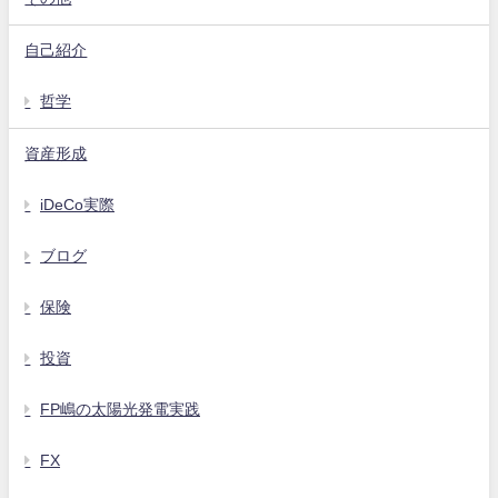
自己紹介
哲学
資産形成
iDeCo実際
ブログ
保険
投資
FP嶋の太陽光発電実践
FX