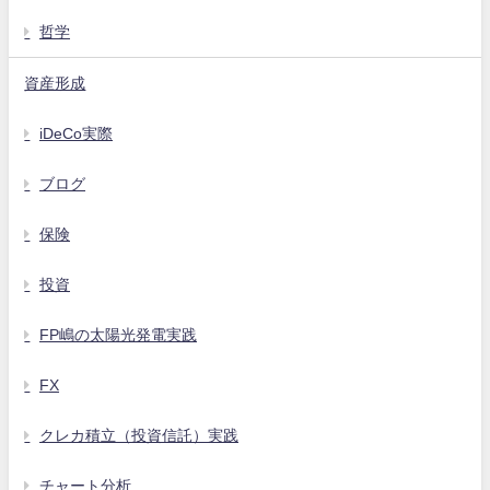
哲学
資産形成
iDeCo実際
ブログ
保険
投資
FP嶋の太陽光発電実践
FX
クレカ積立（投資信託）実践
チャート分析