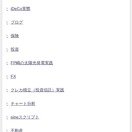
iDeCo実際
ブログ
保険
投資
FP嶋の太陽光発電実践
FX
クレカ積立（投資信託）実践
チャート分析
pineスクリプト
不動産