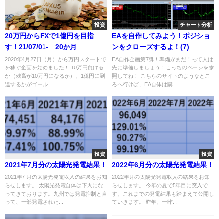
投資
チャート分析
20万円からFXで1億円を目指
EAを自作してみよう！ポジショ
す！21/07/01- 20か月
ンをクローズするよ！(7)
2020年4月27日（月）から万円スタートで
EA自作企画第7弾！準備がまだ！って人は
を稼ぐ企画を始めました！ 10万円負ける
先に準備しましょう！こっちのページを参
か（残高が10万円になるか）、1億円に到
照してね！ こちらのサイトのようなとこ
達するかがゴール...
ろへ行けば、EA自体は購...
投資
投資
2021年7月分の太陽光発電結果！
2022年6月分の太陽光発電結果！
2021年7 月の太陽光発電収入の結果をお知
2022年月の太陽光発電収入の結果をお知
らせします。 太陽光発電自体は下火にな
らせします。 今年の夏で5年目に突入で
ってきております。九州では発電抑制と言
す。これまでの発電結果も踏まえて公開し
って、一部発電された...
ていきます。 昨年、一昨...