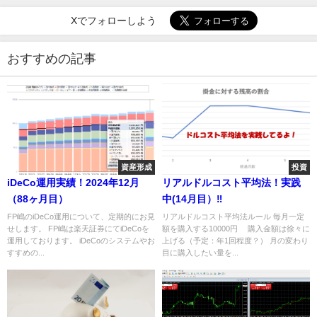
Xでフォローしよう
おすすめの記事
資産形成
投資
iDeCo運用実績！2024年12月
リアルドルコスト平均法！実践
（88ヶ月目）
中(14月目）‼
FP嶋のiDeCo運用について、定期的にお見
リアルドルコスト平均法ルール 毎月一定
せします。 FP嶋は楽天証券にてiDeCoを
額を購入する10000円 購入金額は徐々に
運用しております。 iDeCoのシステムやお
上げる（予定：年1回程度？） 月の変わり
すすめの...
目に購入したい量を...