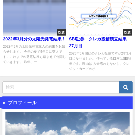
投資
投資
2022年3月分の太陽光発電結果！
SBI証券 クレカ投信積立結果
27月目
2022年3月の太陽光発電収入の結果をお知
らせします。 今年の夏で5年目に突入で
2023年3月開始のクレカ投信ですが2年3月
す。これまでの発電結果も踏まえて公開し
目になりました。 使っている口座はSBI証
ていきます。 昨年、一...
券です。理由は 入金忘れもないし、クレ
ジットカードのポ...
プロフィール