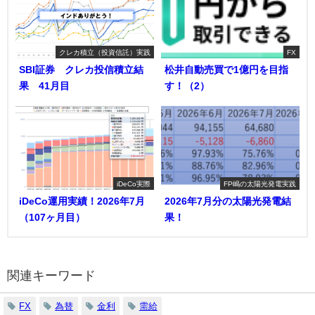
クレカ積立（投資信託）実践
FX
SBI証券 クレカ投信積立結
松井自動売買で1億円を目指
果 41月目
す！（2）
iDeCo実際
FP嶋の太陽光発電実践
iDeCo運用実績！2026年7月
2026年7月分の太陽光発電結
（107ヶ月目）
果！
関連キーワード
FX
為替
金利
需給