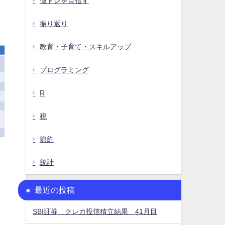
億トレを目指す
振り返り
教育・子育て・スキルアップ
プログラミング
R
税
節約
統計
最近の投稿
SBI証券 クレカ投信積立結果 41月目