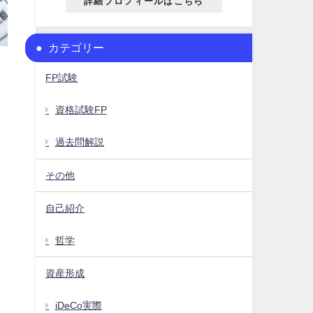
詳細プロフィールはこちら
カテゴリー
FP試験
資格試験FP
過去問解説
その他
。
自己紹介
哲学
資産形成
iDeCo実際