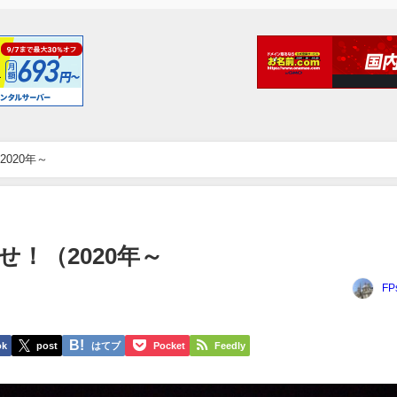
020年～
！（2020年～
FP
ok
post
はてブ
Pocket
Feedly