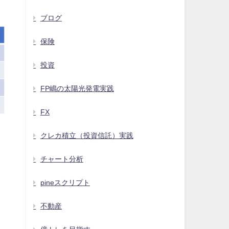
ブログ
保険
投資
FP嶋の太陽光発電実践
FX
クレカ積立（投資信託）実践
チャート分析
pineスクリプト
不動産