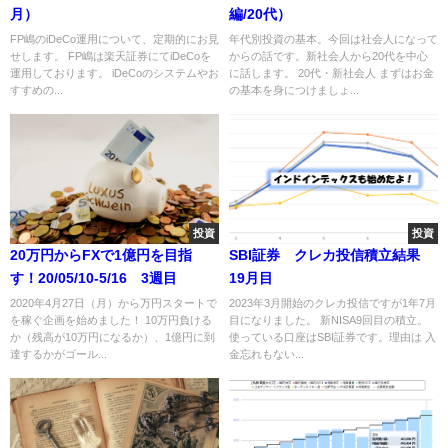
月）
編/20代）
FP嶋のiDeCo運用について、定期的にお見
年代別投資の基本。今回は社会人になって
せします。 FP嶋は楽天証券にてiDeCoを
からの話です。新社会人から20代を中心
運用しております。 iDeCoのシステムやお
に話します。 20代・新社会人 まずはお金
すすめの...
の基本を身につけましょ...
投資
投資
20万円からFXで1億円を目指
SBI証券 クレカ投信積立結果
す！20/05/10-5/16 3週目
19月目
2020年4月27日（月）から万円スタートで
2023年3月開始のクレカ投信ですが1年7月
を稼ぐ企画を始めました！ 10万円負ける
目になりました。 新NISA9回目の積立。
か（残高が10万円になるか）、1億円に到
使っている口座はSBI証券です。理由は 入
達するかがゴール...
金忘れもない...