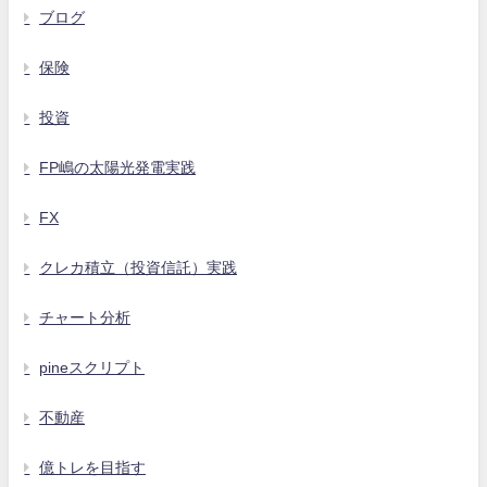
ブログ
保険
投資
FP嶋の太陽光発電実践
FX
クレカ積立（投資信託）実践
チャート分析
pineスクリプト
不動産
億トレを目指す