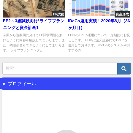
FP試験
資産形成
FP2～3級試験向け!ライフプラン
iDeCo運用実績！2020年8月（36
ニングと資金計画1
ヶ月目）
今回から複数回に分けてFP試験問題を解
FP嶋のiDeCo運用について、定期的にお見
けるように内容を解説してまいります。ま
せします。 FP嶋は楽天証券にてiDeCoを
た、問題演習もできるようにしてまいりま
運用しております。 iDeCoのシステムやお
す。 ライフプランニングと...
すすめの...
プロフィール