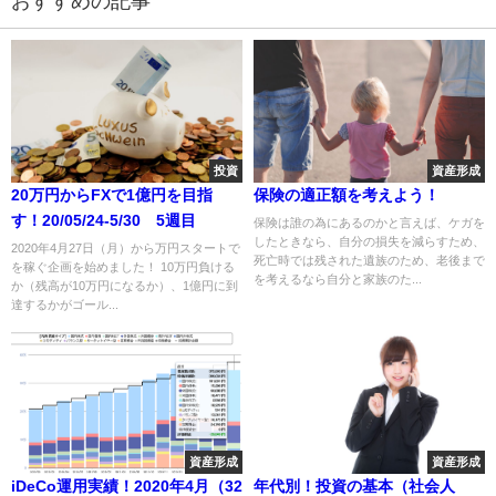
おすすめの記事
投資
資産形成
20万円からFXで1億円を目指
保険の適正額を考えよう！
す！20/05/24-5/30 5週目
保険は誰の為にあるのかと言えば、ケガを
したときなら、自分の損失を減らすため、
2020年4月27日（月）から万円スタートで
死亡時では残された遺族のため、老後まで
を稼ぐ企画を始めました！ 10万円負ける
を考えるなら自分と家族のた...
か（残高が10万円になるか）、1億円に到
達するかがゴール...
資産形成
資産形成
iDeCo運用実績！2020年4月（32
年代別！投資の基本（社会人