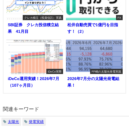
クレカ積立（投資信託）実践
FX
SBI証券 クレカ投信積立結
松井自動売買で1億円を目指
果 41月目
す！（2）
iDeCo実際
FP嶋の太陽光発電実践
iDeCo運用実績！2026年7月
2026年7月分の太陽光発電結
（107ヶ月目）
果！
関連キーワード
太陽光
発電実績