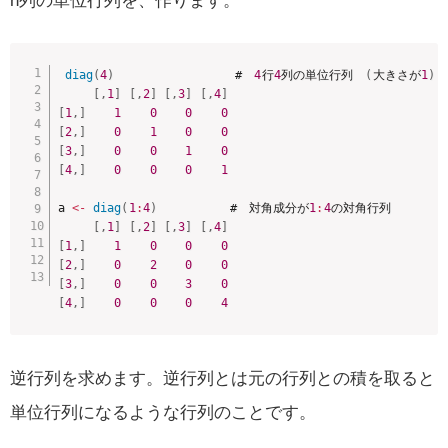
diag
(
4
)
　　　　　　　　　　#　
4
行
4
列の単位行列　
(
大きさが
1
)
[
,
1
]
[
,
2
]
[
,
3
]
[
,
4
]
[
1
,
]
1
0
0
0
[
2
,
]
0
1
0
0
[
3
,
]
0
0
1
0
[
4
,
]
0
0
0
1
a 
<
-
diag
(
1
:
4
)
　　　　　　#　対角成分が
1
:
4
の対角行列

[
,
1
]
[
,
2
]
[
,
3
]
[
,
4
]
[
1
,
]
1
0
0
0
[
2
,
]
0
2
0
0
[
3
,
]
0
0
3
0
[
4
,
]
0
0
0
4
逆行列を求めます。逆行列とは元の行列との積を取ると
単位行列になるような行列のことです。