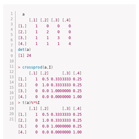
 a

[
,
1
]
[
,
2
]
[
,
3
]
[
,
4
]
[
1
,
]
1
0
0
0
[
2
,
]
1
2
0
0
[
3
,
]
1
1
3
0
[
4
,
]
1
1
1
4
det
(
a
)
[
1
]
24
>
crossprod
(
a
,
I
)
[
,
1
]
[
,
2
]
[
,
3
]
[
,
4
]
[
1
,
]
1
0.5
0.3333333
0.25
[
2
,
]
0
1.0
0.3333333
0.25
[
3
,
]
0
0.0
1.0000000
0.25
[
4
,
]
0
0.0
0.0000000
1.00
>
t
(
a
)
%
*
%
I

[
,
1
]
[
,
2
]
[
,
3
]
[
,
4
]
[
1
,
]
1
0.5
0.3333333
0.25
[
2
,
]
0
1.0
0.3333333
0.25
[
3
,
]
0
0.0
1.0000000
0.25
[
4
,
]
0
0.0
0.0000000
1.00