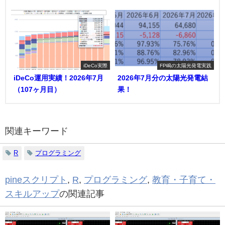
iDeCo実際
FP嶋の太陽光発電実践
iDeCo運用実績！2026年7月
2026年7月分の太陽光発電結
（107ヶ月目）
果！
関連キーワード
R
プログラミング
pineスクリプト
,
R
,
プログラミング
,
教育・子育て・
スキルアップ
の関連記事