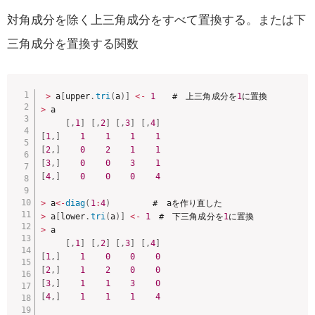
対角成分を除く上三角成分をすべて置換する。または下
三角成分を置換する関数
>
 a
[
upper
.
tri
(
a
)
]
<
-
1
　　#　上三角成分を
1
>
 a

[
,
1
]
[
,
2
]
[
,
3
]
[
,
4
]
[
1
,
]
1
1
1
1
[
2
,
]
0
2
1
1
[
3
,
]
0
0
3
1
[
4
,
]
0
0
0
4
>
 a
<
-
diag
(
1
:
4
)
>
 a
[
lower
.
tri
(
a
)
]
<
-
1
　#　下三角成分を
1
>
 a

[
,
1
]
[
,
2
]
[
,
3
]
[
,
4
]
[
1
,
]
1
0
0
0
[
2
,
]
1
2
0
0
[
3
,
]
1
1
3
0
[
4
,
]
1
1
1
4