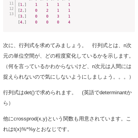
[
1
,
]
1
1
1
1
[
2
,
]
0
2
1
1
[
3
,
]
0
0
3
1
[
4
,
]
0
0
0
4
次に、行列式を求めてみましょう。 行列式とは、n次
元の単位空間が、どの程度変化しているかを示します。
（何を言っているかわからないけど、n次元は人間には
捉えられないので気にしないようにしましょう。。。）
行列式はdet()で求められます。 (英語でdeterminantか
ら）
他にcrossprod(x,y)という関数も用意されています。こ
れはt(x)%*%yとおなじです。