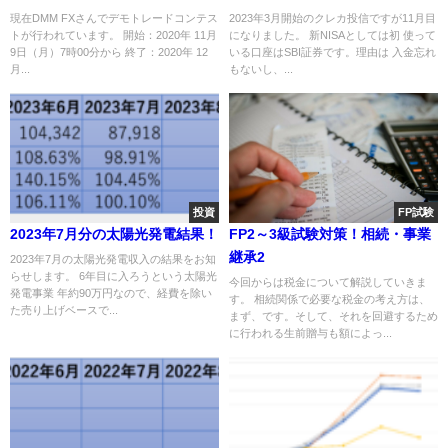
大会
現在DMM FXさんでデモトレードコンテス
2023年3月開始のクレカ投信ですが11月目
トが行われています。 開始：2020年 11月
になりました。 新NISAとしては初 使って
9日（月）7時00分から 終了：2020年 12
いる口座はSBI証券です。理由は 入金忘れ
月...
もないし、...
投資
FP試験
2023年7月分の太陽光発電結果！
FP2～3級試験対策！相続・事業
継承2
2023年7月の太陽光発電収入の結果をお知
らせします。 6年目に入ろうという太陽光
今回からは税金について解説していきま
発電事業 年約90万円なので、経費を除い
す。 相続関係で必要な税金の考え方は、
た売り上げベースで...
まず、です。そして、それを回避するため
に行われる生前贈与も額によっ...