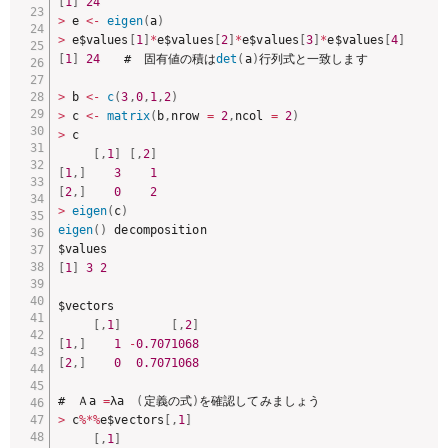
[
1
]
24
>
 e 
<
-
eigen
(
a
)
>
 e$values
[
1
]
*
e$values
[
2
]
*
e$values
[
3
]
*
e$values
[
4
]
[
1
]
24
　　#　固有値の積は
det
(
a
)
行列式と一致します

>
 b 
<
-
c
(
3
,
0
,
1
,
2
)
>
 c 
<
-
matrix
(
b
,
nrow 
=
2
,
ncol 
=
2
)
>
 c

[
,
1
]
[
,
2
]
[
1
,
]
3
1
[
2
,
]
0
2
>
eigen
(
c
)
eigen
(
)
 decomposition

[
1
]
3
2
$vectors

[
,
1
]
[
,
2
]
[
1
,
]
1
-
0.7071068
[
2
,
]
0
0.7071068
#　Ａa 
=
λa　
(
定義の式
)
>
 c
%
*
%
e$vectors
[
,
1
]
[
,
1
]