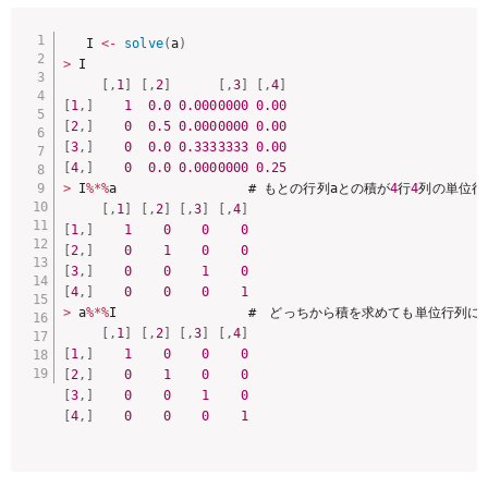
  I 
<
-
solve
(
a
)
>
 I

[
,
1
]
[
,
2
]
[
,
3
]
[
,
4
]
[
1
,
]
1
0.0
0.0000000
0.00
[
2
,
]
0
0.5
0.0000000
0.00
[
3
,
]
0
0.0
0.3333333
0.00
[
4
,
]
0
0.0
0.0000000
0.25
>
 I
%
*
%
a                 # もとの行列aとの積が
4
行
4
列の単位行
[
,
1
]
[
,
2
]
[
,
3
]
[
,
4
]
[
1
,
]
1
0
0
0
[
2
,
]
0
1
0
0
[
3
,
]
0
0
1
0
[
4
,
]
0
0
0
1
>
 a
%
*
%
I　　　　　　　　　　#　どっちから積を求めても単位行列にな
[
,
1
]
[
,
2
]
[
,
3
]
[
,
4
]
[
1
,
]
1
0
0
0
[
2
,
]
0
1
0
0
[
3
,
]
0
0
1
0
[
4
,
]
0
0
0
1