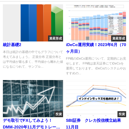
資産形成
資産形成
統計基礎2
iDeCo運用実績！2023年6月（70
ヶ月目）
本日は統計の基礎の中でもグラフについて
考えてみましょう。 正規分布 正規分布と
FP嶋のiDeCo運用について、定期的にお見
は平均値が最も多く、平均値から離れた値
せします。 FP嶋は楽天証券にてiDeCoを
になるにつれて、サンプル...
運用しております。 iDeCoのシステムやお
すすめの...
投資
投資
デモ取引でFXしてみよう！
SBI証券 クレカ投信積立結果
DMM-2020年11月デモトレード
11月目