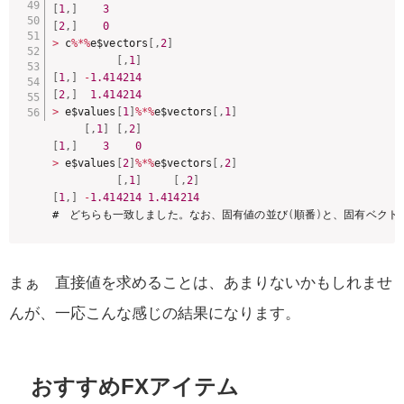
[
1
,
]
3
[
2
,
]
0
>
 c
%
*
%
e$vectors
[
,
2
]
[
,
1
]
[
1
,
]
-
1.414214
[
2
,
]
1.414214
>
 e$values
[
1
]
%
*
%
e$vectors
[
,
1
]
[
,
1
]
[
,
2
]
[
1
,
]
3
0
>
 e$values
[
2
]
%
*
%
e$vectors
[
,
2
]
[
,
1
]
[
,
2
]
[
1
,
]
-
1.414214
1.414214
#　どちらも一致しました。なお、固有値の並び
(
順番
)
と、固有ベクト
まぁ 直接値を求めることは、あまりないかもしれませ
んが、一応こんな感じの結果になります。
おすすめFXアイテム