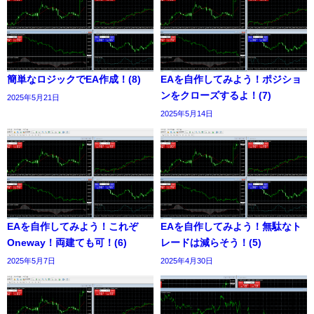
簡単なロジックでEA作成！(8)
EAを自作してみよう！ポジショ
ンをクローズするよ！(7)
2025年5月21日
2025年5月14日
EAを自作してみよう！これぞ
EAを自作してみよう！無駄なト
Oneway！両建ても可！(6)
レードは減らそう！(5)
2025年5月7日
2025年4月30日