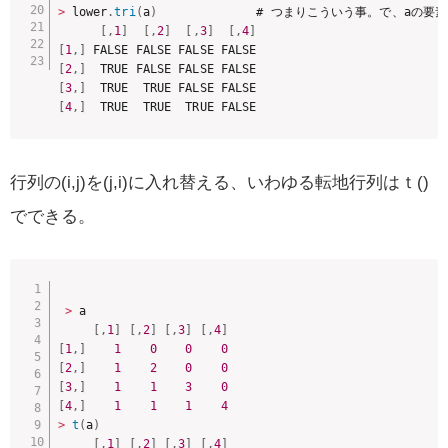
>
 lower
.
tri
(
a
)
              # つまりこういう事。で、aの要
[
,
1
]
[
,
2
]
[
,
3
]
[
,
4
]
[
1
,
]
[
2
,
]
[
3
,
]
[
4
,
]
  TRUE  TRUE  TRUE FALSE
行列の(i,j)を(j,i)に入れ替える、いわゆる転地行列はｔ()
でできる。
>
 a

[
,
1
]
[
,
2
]
[
,
3
]
[
,
4
]
[
1
,
]
1
0
0
0
[
2
,
]
1
2
0
0
[
3
,
]
1
1
3
0
[
4
,
]
1
1
1
4
>
t
(
a
)
[
,
1
]
[
,
2
]
[
,
3
]
[
,
4
]