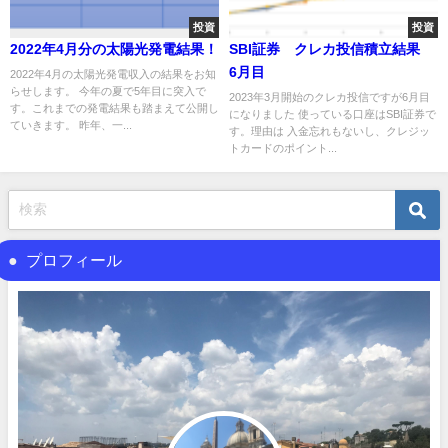
投資
投資
2022年4月分の太陽光発電結果！
SBI証券 クレカ投信積立結果
6月目
2022年4月の太陽光発電収入の結果をお知
らせします。 今年の夏で5年目に突入で
2023年3月開始のクレカ投信ですが6月目
す。これまでの発電結果も踏まえて公開し
になりました 使っている口座はSBI証券で
ていきます。 昨年、一...
す。理由は 入金忘れもないし、クレジッ
トカードのポイント...
プロフィール