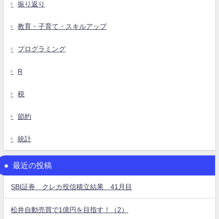
振り返り
教育・子育て・スキルアップ
プログラミング
R
税
節約
統計
最近の投稿
SBI証券 クレカ投信積立結果 41月目
松井自動売買で1億円を目指す！（2）