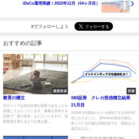
iDeCo運用実績！2022年12月（64ヶ月目）
Xでフォローしよう
おすすめの記事
資産形成
投資
教育の積立
SBI証券 クレカ投信積立結果
21月目
当サイトでは自分自身が資産であることを
認識してもらっています。健康を意味する
2023年3月開始のクレカ投信ですが1年9月
言葉で「体が資本」などといいますが、資
目になりました。 新NISA11回目の積立。
産形成を考える上でも体は資...
使っている口座はSBI証券です。理由は 入
金忘れもな...