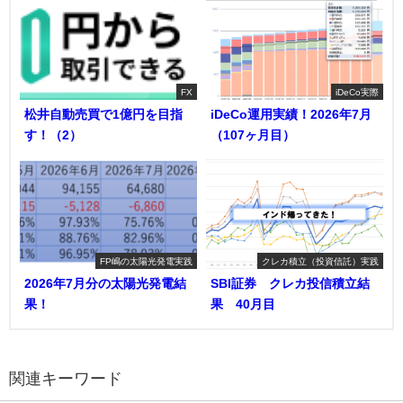
FX
iDeCo実際
松井自動売買で1億円を目指
iDeCo運用実績！2026年7月
す！（2）
（107ヶ月目）
FP嶋の太陽光発電実践
クレカ積立（投資信託）実践
2026年7月分の太陽光発電結
SBI証券 クレカ投信積立結
果！
果 40月目
関連キーワード