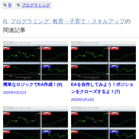
R
プログラミング
R
,
プログラミング
,
教育・子育て・スキルアップ
の
関連記事
簡単なロジックでEA作成！(8)
EAを自作してみよう！ポジショ
ンをクローズするよ！(7)
2025年5月21日
2025年5月14日