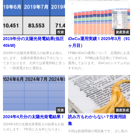
投資
資産形成
2019年分の太陽光発電結果(低圧
iDeCo運用実績！2025年3月（91
40kW)
ヶ月目）
2019年の太陽光発電収入の結果をお知ら
FP嶋のiDeCo運用について、定期的にお見
せします。 太陽光発電自体は下火になっ
せします。 FP嶋は楽天証券にてiDeCoを
てきております。九州では発電抑制と言っ
運用しております。 iDeCoのシステムやお
て、一部発電された電気を...
すすめの...
投資
資産形成
2024年4月分の太陽光発電結果！
読み方もわからない？投資用語
集
2024年4月の太陽光発電収入の結果をお知
らせします。 7年目に入る年になりまし
今回は投資関係の用語集です。 少し私の