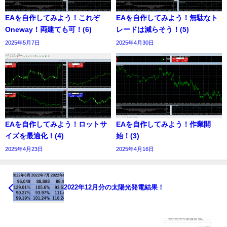
EAを自作してみよう！これぞ
EAを自作してみよう！無駄なト
Oneway！両建ても可！(6)
レードは減らそう！(5)
2025年5月7日
2025年4月30日
EAを自作してみよう！ロットサ
EAを自作してみよう！作業開
イズを最適化！(4)
始！(3)
2025年4月23日
2025年4月16日
2022年12月分の太陽光発電結果！