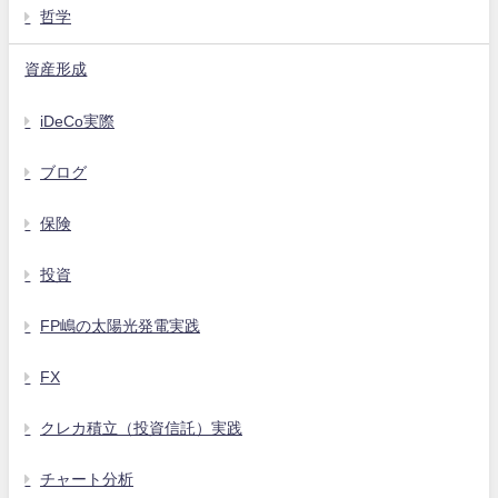
哲学
資産形成
iDeCo実際
ブログ
保険
投資
FP嶋の太陽光発電実践
FX
クレカ積立（投資信託）実践
チャート分析