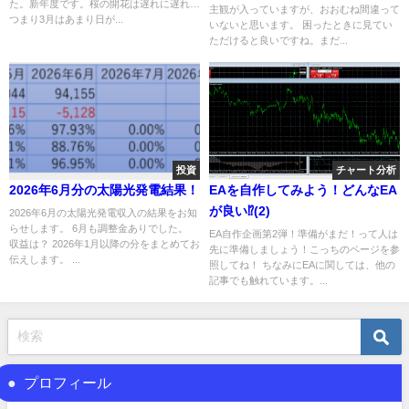
た。新年度です。桜の開花は遅れに遅れ…
主観が入っていますが、おおむね間違って
つまり3月はあまり日が...
いないと思います。 困ったときに見てい
ただけると良いですね。まだ...
投資
チャート分析
2026年6月分の太陽光発電結果！
EAを自作してみよう！どんなEA
が良い⁉(2)
2026年6月の太陽光発電収入の結果をお知
らせします。 6月も調整金ありでした。
EA自作企画第2弾！準備がまだ！って人は
収益は？ 2026年1月以降の分をまとめてお
先に準備しましょう！こっちのページを参
伝えします。 ...
照してね！ ちなみにEAに関しては、他の
記事でも触れています。...
プロフィール