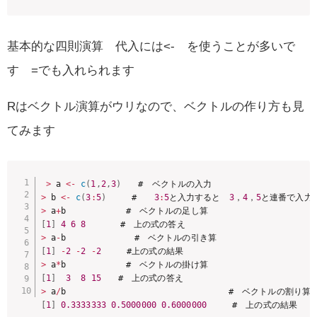
基本的な四則演算 代入には<- を使うことが多いで
す =でも入れられます
Rはベクトル演算がウリなので、ベクトルの作り方も見
てみます
>
 a 
<
-
c
(
1
,
2
,
3
)
>
 b 
<
-
c
(
3
:
5
)
　　　#　　
3
:
5
と入力すると　
3
，
4
，
5
>
 a
+
[
1
]
4
6
8
>
 a
-
[
1
]
-
2
-
2
-
2
>
 a
*
[
1
]
3
8
15
>
 a
/
[
1
]
0.3333333
0.5000000
0.6000000
　　　#　上の式の結果