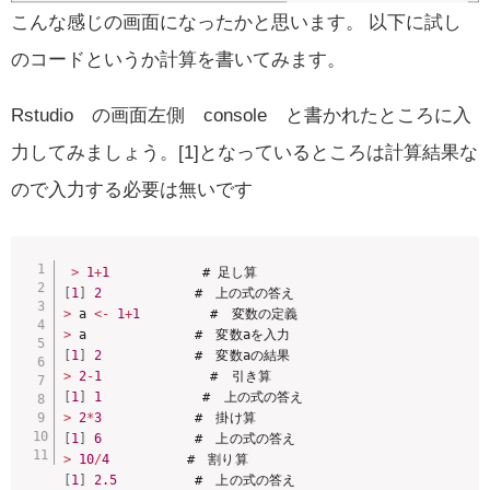
こんな感じの画面になったかと思います。 以下に試し
のコードというか計算を書いてみます。
Rstudio の画面左側 console と書かれたところに入
力してみましょう。[1]となっているところは計算結果な
ので入力する必要は無いです
>
1
+
1
[
1
]
2
>
 a 
<
-
1
+
1
>
[
1
]
2
>
2
-
1
[
1
]
1
>
2
*
3
[
1
]
6
>
10
/
4
[
1
]
2.5
          #　上の式の答え