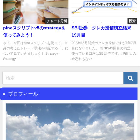
チャート分析
投資
pineスクリプトv5のstrategyを
SBI証券 クレカ投信積立結果
使ってみよう！
19月目
さて、今回はpineスクリプトを使って、自
2023年3月開始のクレカ投信ですが1年7月
身の考えたトレード手法を検証する「」に
目になりました。 新NISA9回目の積立。
ついて見ていきましょう！ Strategy
使っている口座はSBI証券です。理由は 入
Strategy...
金忘れもない...
プロフィール