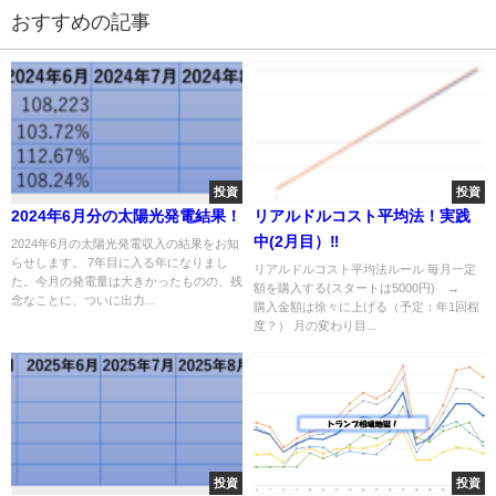
おすすめの記事
投資
投資
2024年6月分の太陽光発電結果！
リアルドルコスト平均法！実践
中(2月目）‼
2024年6月の太陽光発電収入の結果をお知
らせします。 7年目に入る年になりまし
リアルドルコスト平均法ルール 毎月一定
た。今月の発電量は大きかったものの、残
額を購入する(スタートは5000円) →
念なことに、ついに出力...
購入金額は徐々に上げる（予定：年1回程
度？） 月の変わり目...
投資
投資