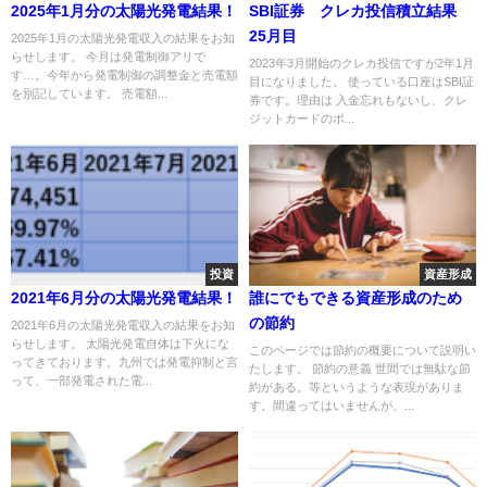
2025年1月分の太陽光発電結果！
SBI証券 クレカ投信積立結果
25月目
2025年1月の太陽光発電収入の結果をお知
らせします。 今月は発電制御アリで
2023年3月開始のクレカ投信ですが2年1月
す…。今年から発電制御の調整金と売電額
目になりました。 使っている口座はSBI証
を別記しています。 売電額...
券です。理由は 入金忘れもないし、クレ
ジットカードのポ...
投資
資産形成
2021年6月分の太陽光発電結果！
誰にでもできる資産形成のため
の節約
2021年6月の太陽光発電収入の結果をお知
らせします。 太陽光発電自体は下火にな
このページでは節約の概要について説明い
ってきております。九州では発電抑制と言
たします。 節約の意義 世間では無駄な節
って、一部発電された電...
約がある。等というような表現がありま
す。間違ってはいませんが、...