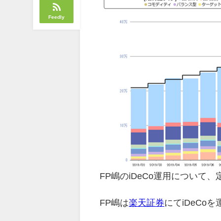
Feedly
FP嶋のiDeCo運用について
FP嶋は
楽天証券
にてiDeCo