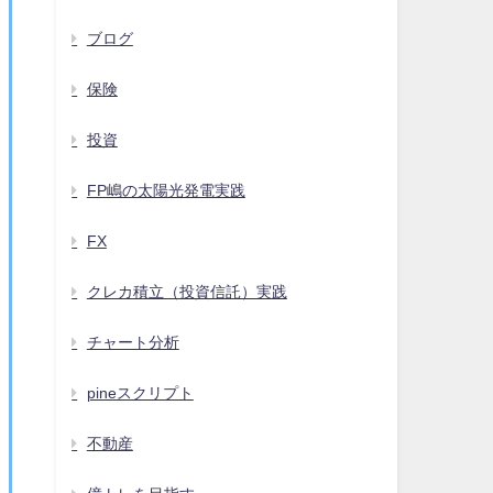
ブログ
保険
投資
FP嶋の太陽光発電実践
FX
クレカ積立（投資信託）実践
チャート分析
pineスクリプト
不動産