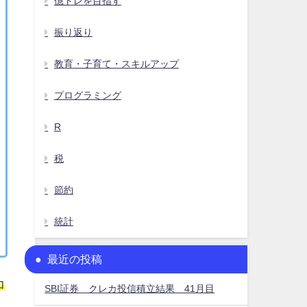
億トレを目指す
振り返り
教育・子育て・スキルアップ
プログラミング
R
税
節約
統計
最近の投稿
コ
SBI証券 クレカ投信積立結果 41月目