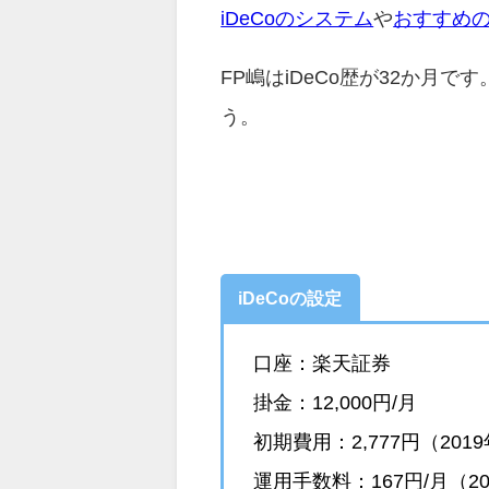
iDeCoのシステム
や
おすすめ
FP嶋はiDeCo歴が32か月
う。
iDeCoの設定
口座：楽天証券
掛金：12,000円/月
初期費用：2,777円（20
運用手数料：167円/月（20