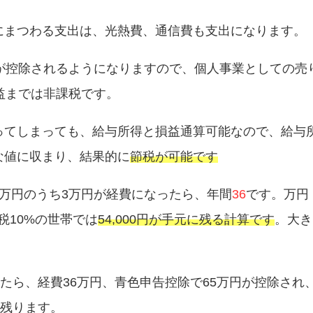
にまつわる支出は、光熱費、通信費も支出になります。
円が控除されるようになりますので、個人事業としての売
益までは非課税です。
ってしまっても、給与所得と損益通算可能なので、給与
な値に収まり、結果的に
節税が可能です
万円のうち3万円が経費になったら、年間
36
です。万円
税10%の世帯では
54,000円が手元に残る計算です
。大き
ったら、経費36万円、青色申告控除で65万円が控除され
に残ります。