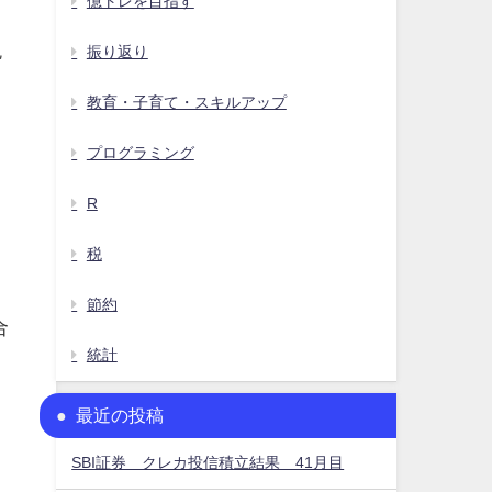
億トレを目指す
税
振り返り
教育・子育て・スキルアップ
プログラミング
R
税
節約
合
統計
。
最近の投稿
SBI証券 クレカ投信積立結果 41月目