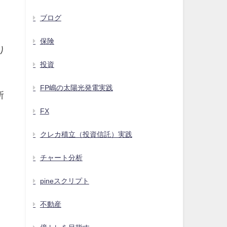
ブログ
保険
り
投資
FP嶋の太陽光発電実践
所
FX
クレカ積立（投資信託）実践
チャート分析
pineスクリプト
、
不動産