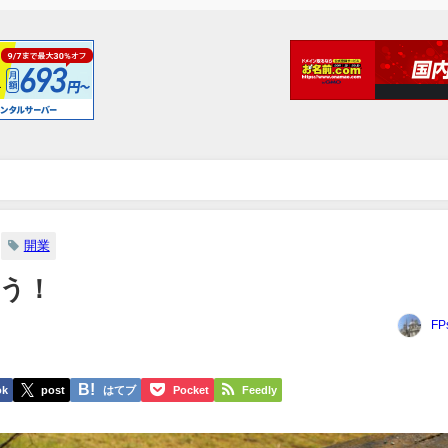
開業
う！
FP
ok
post
はてブ
Pocket
Feedly