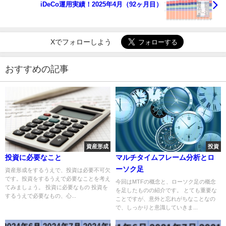
iDeCo運用実績！2025年4月（92ヶ月目）
Xでフォローしよう
おすすめの記事
資産形成
投資
投資に必要なこと
マルチタイムフレーム分析とロ
ーソク足
資産形成をするうえで、投資は必要不可欠
です。投資をするうえで必要なことを考え
今回はMTFの概念と、ローソク足の概念
てみましょう。 投資に必要なもの 投資を
を足したものの紹介です。 とても重要な
するうえで必要なもの、心...
ことですが、意外と忘れがちなことなの
で、しっかりと意識していきま...