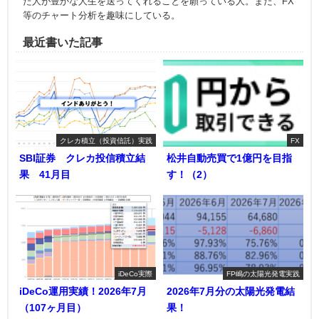
た人が豊かな人生を送ってくれることを願っている人。また、FX
等のチャート分析を趣味にしている。
最近書いた記事
クレカ積立（投資信託）実践
FX
SBI証券 クレカ投信積立結
松井自動売買で1億円を目指
果 41月目
す！（2）
iDeCo実際
FP嶋の太陽光発電実践
iDeCo運用実績！2026年7月
2026年7月分の太陽光発電結
（107ヶ月目）
果！