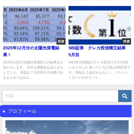
投資
投資
2025年12月分の太陽光発電結
SBI証券 クレカ投信積立結果
果！
5月目
2025年12月の太陽光発電収入の結果をお
2023年3月開始のクレカ投信ですが4月目
知らせします。 今月も調整金はありませ
になりました 使っている口座はSBI証券で
んでした。 収益は？ 2025年1月以降の分
す。理由は 入金忘れもないし、クレジッ
をまとめてお伝え...
トカードのポイント...
プロフィール