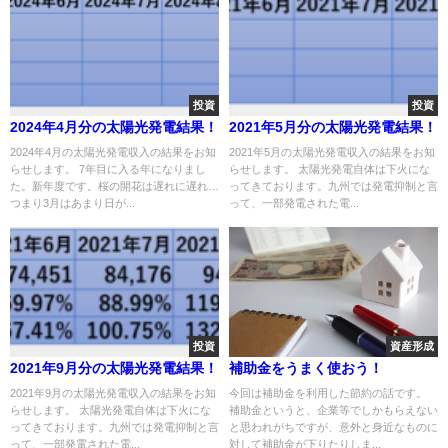
投資
投資
2024年4月分の太陽光発電結果！
2021年5月分の太陽光発電結果！
2024年4月の太陽光発電収入の結果をお知
2021年5月の太陽光発電収入の結果をお知
らせします。 7年目に入る年になりまし
らせします。 太陽光発電自体は下火にな
た。新年度です。桜の開花は遅れに遅れ…
ってきております。九州では発電抑制と言
つまり3月はあまり日が...
って、一部発電された電...
投資
資産形成
2021年9月分の太陽光発電結果！
補助金をうまく使おう！
2021年9月の太陽光発電収入の結果をお知
今回は補助金を利用した節約の話です。
らせします。 太陽光発電自体は下火にな
補助金というと、企業等でしかもらえない
ってきております。九州では発電抑制と言
と思われがちですが、意外と身近なものに
って、一部発電された電...
対して補助金が下りたりしま...