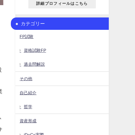
詳細プロフィールはこちら
カテゴリー
FP試験
資格試験FP
過去問解説
投
その他
業
自己紹介
。
哲学
か
資産形成
サ
iDeCo実際