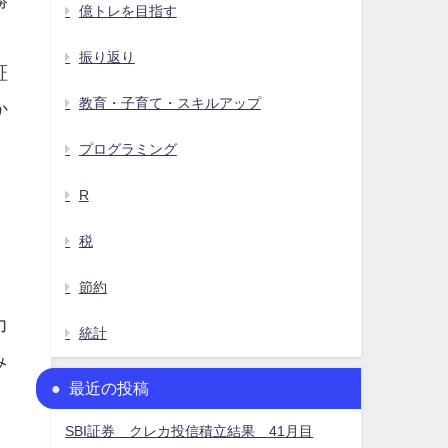
勝
億トレを目指す
、
振り返り
証
教育・子育て・スキルアップ
か
プログラミング
R
、
税
節約
、
力
統計
み
最近の投稿
SBI証券 クレカ投信積立結果 41月目