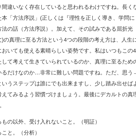
り間違いなく存在していると思われるわけですね。長く
た本「方法序説」(正しくは『理性を正しく導き、学問に
方法の話（方法序説）。加えて、その試みである屈折光
)の真理に至る方法という4つの段階の考え方は、人生
においても使える素晴らしい姿勢です。私はいつもこの
たして考えて生きていられているのか、真理に至るため
いるだけなのか…非常に難しい問題ですね。ただ、思う
というステップは誰にでも出来ますし、少し踏み出せば
考えてみるよう習慣づけましょう。最後にデカルトの真
。
るもの以外、受け入れないこと。（明証）
ること。（分析）