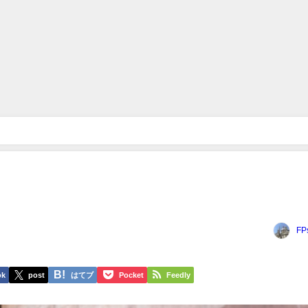
FP
ok
post
はてブ
Pocket
Feedly