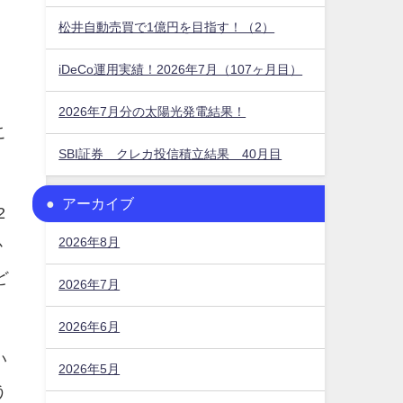
松井自動売買で1億円を目指す！（2）
iDeCo運用実績！2026年7月（107ヶ月目）
2026年7月分の太陽光発電結果！
こ
SBI証券 クレカ投信積立結果 40月目
アーカイブ
2
2026年8月
か
ど
2026年7月
2026年6月
い
2026年5月
う