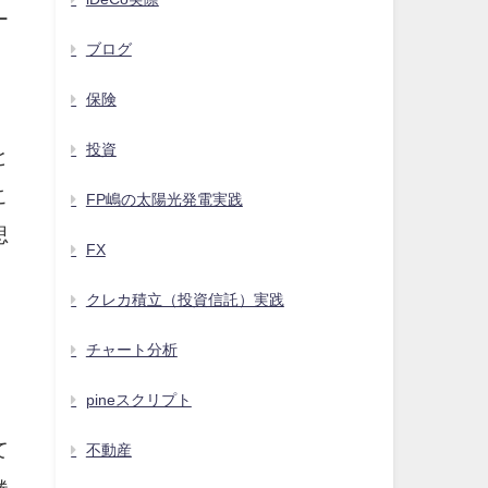
ー
ブログ
タ
保険
投資
と
こ
FP嶋の太陽光発電実践
思
FX
クレカ積立（投資信託）実践
チャート分析
pineスクリプト
て
不動産