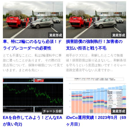
資産形成
資産形成
車、特に2輪にのるなら必須！ド
損害賠償の強制執行！加害者の
ライブレコーダーの必要性
支払い拒否と戦う不毛
とても不運なことに、私は2輪運転中に事
相手がクズだと、和解したところで無価
故に遭ったことがあります。 その際の注
値！損害賠償は振り込まないし、和解条項
意点等について、保険や補償について見て
を守ろうという意思は無いです！そりゃー
いきます。まとめを先に↓ ...
道路交通法守らない人達ですか...
チャート分析
資産形成
EAを自作してみよう！どんなEA
iDeCo運用実績！2023年5月（69
が良い⁉(2)
ヶ月目）