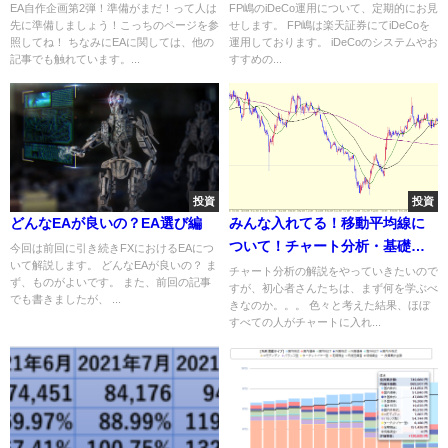
EA自作企画第2弾！準備がまだ！って人は
FP嶋のiDeCo運用について、定期的にお見
先に準備しましょう！こっちのページを参
せします。 FP嶋は楽天証券にてiDeCoを
照してね！ ちなみにEAに関しては、他の
運用しております。 iDeCoのシステムやお
記事でも触れています。...
すすめの...
投資
投資
どんなEAが良いの？EA選び編
みんな入れてる！移動平均線に
ついて！チャート分析・基礎の
今回は前回に引き続きFXにおけるEAにつ
いて解説します。 どんなEAが良いの？ ま
基礎！
チャート分析の解説をやっていきたいので
ず、ものがよいです。 また、前回の記事
すが、初心者さんたちは、まず何を学ぶべ
でも書きましたが、 ...
きなのか。。。 色々と考えた結果、ほぼ
すべての人がチャートに入れ...