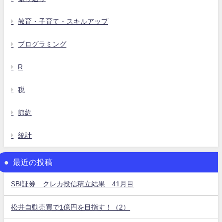
教育・子育て・スキルアップ
プログラミング
R
税
節約
統計
最近の投稿
SBI証券 クレカ投信積立結果 41月目
松井自動売買で1億円を目指す！（2）