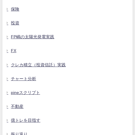
保険
投資
FP嶋の太陽光発電実践
FX
クレカ積立（投資信託）実践
チャート分析
pineスクリプト
不動産
億トレを目指す
振り返り