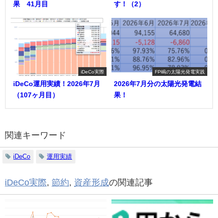
果 41月目
す！（2）
iDeCo実際
FP嶋の太陽光発電実践
iDeCo運用実績！2026年7月
2026年7月分の太陽光発電結
（107ヶ月目）
果！
関連キーワード
iDeCo
運用実績
iDeCo実際
,
節約
,
資産形成
の関連記事