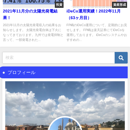
投資
資産形成
2021年11月分の太陽光発電結
iDeCo運用実績！2022年11月
果！
（63ヶ月目）
2021年11月の太陽光発電収入の結果をお
FP嶋のiDeCo運用について、定期的にお見
知らせします。 太陽光発電自体は下火に
せします。 FP嶋は楽天証券にてiDeCoを
なってきております。九州では発電抑制と
運用しております。 iDeCoのシステムやお
言って、一部発電された...
すすめの...
プロフィール