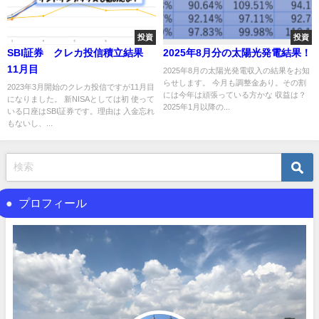
投資
投資
SBI証券 クレカ投信積立結果
2025年8月分の太陽光発電結果！
11月目
2025年8月の太陽光発電収入の結果をお知
らせします。 今月も調整金あり。その割
2023年3月開始のクレカ投信ですが11月目
には今年は頑張っている方かな 収益は？
になりました。 新NISAとしては初 使って
2025年1月以降の...
いる口座はSBI証券です。理由は 入金忘れ
もないし、...
プロフィール