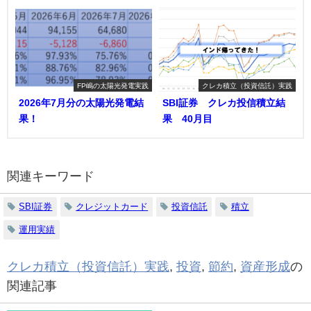
FP嶋の太陽光発電実践
クレカ積立（投資信託）実践
2026年7月分の太陽光発電結
SBI証券 クレカ投信積立結
果！
果 40月目
関連キーワード
SBI証券
クレジットカード
投資信託
積立
運用実績
クレカ積立（投資信託）実践
,
投資
,
節約
,
資産形成
の
関連記事