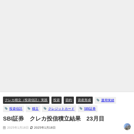
クレカ積立（投資信託）実践
投資
節約
資産形成
運用実績
投資信託
積立
クレジットカード
SBI証券
SBI証券 クレカ投信積立結果 23月目
2025年1月18日
2025年1月18日