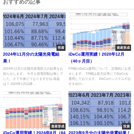
おすすめの記事
投資
資産形成
2024年11月分の太陽光発電結
iDeCo運用実績！2020年12月
果！
（40ヶ月目）
2024年11月の太陽光発電収入の結果をお
FP嶋のiDeCo運用について、定期的にお見
知らせします。 今月も発電抑制は無しで
せします。 FP嶋は楽天証券にてiDeCoを
した。さて今後どうなりますかね 収益
運用しております。 iDeCoのシステムやお
は？ 2024年1月以降...
すすめの...
資産形成
投資
iDeCo運用実績！2024年8月（84
2023年9月分の太陽光発電結果！