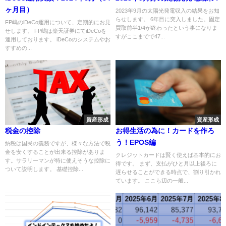
ヶ月目）
2023年9月の太陽光発電収入の結果をお知
らせします。 6年目に突入しました。固定
FP嶋のiDeCo運用について、定期的にお見
買取前半1/4が終わったという事になりま
せします。 FP嶋は楽天証券にてiDeCoを
すがここまでで47...
運用しております。 iDeCoのシステムやお
すすめの...
資産形成
資産形成
税金の控除
お得生活の為に！カードを作ろ
う！EPOS編
納税は国民の義務ですが、様々な方法で税
金を安くすることが出来る控除がありま
クレジットカードは賢く使えば基本的にお
す。サラリーマンが特に使えそうな控除に
得です。 まず、支払がひと月以上後ろに
ついて説明します。 基礎控除...
遅らせることができる時点で、割り引かれ
ています。 ここら辺の一般...