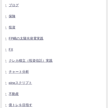
ブログ
保険
投資
FP嶋の太陽光発電実践
FX
クレカ積立（投資信託）実践
チャート分析
pineスクリプト
不動産
億トレを目指す