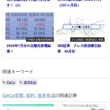
す！（2）
（107ヶ月目）
FP嶋の太陽光発電実践
クレカ積立（投資信託）実践
2026年7月分の太陽光発電結
SBI証券 クレカ投信積立結
果！
果 40月目
関連キーワード
iDeCo
運用実績
iDeCo実際
,
節約
,
資産形成
の関連記事