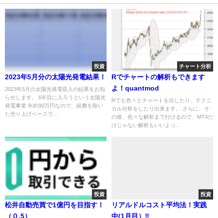
投資
チャート分析
2023年5月分の太陽光発電結果！
Rでチャートの解析もできます
よ！quantmod
2023年5月の太陽光発電収入の結果をお知
らせします。 6年目に入ろうという太陽光
Rでも色々とチャートを出したり、テクニ
発電事業 年約90万円なので、経費を除い
カル分析をしたり出来ます。 さらに、そ
た売り上げベースで...
の後、色々な解析まで行けるので、MT4だ
けじゃない解析もいいよっ...
投資
投資
松井自動売買で1億円を目指す！
リアルドルコスト平均法！実践
（０.5）
中(1月目）‼