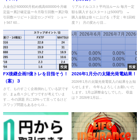
入金合計600000月初め残高600000今月確
リアルドルコスト平均法ルール 毎月一定
定益ー累計確定益ー今月取引回数ー累計取
額を購入する(スタートは5000円) →
引回数ーリピート設定ロング472 ショー
購入金額は徐々に上げる（予定：年1回程
ト567 60...
度？） 月の変わり目...
投資
投資
FX後継企画‼億トレを目指そう！
2026年1月分の太陽光発電結果！
（案）３
2026年1月の太陽光発電収入の結果をお知
らせします。 今年もよろしくお願いいた
さて、ものすごく企画倒れしている訳です
します。1月は調整金なしでした。 収益
が、まぁ色々少しずつですが考えていま
は？ 2026年1月以...
す… 今の課題 月に10%って言ってるけど
スワップ問題もあるからロ...