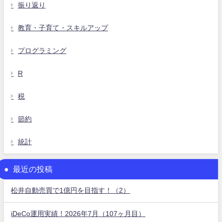
振り返り
教育・子育て・スキルアップ
プログラミング
R
税
節約
統計
最近の投稿
松井自動売買で1億円を目指す！（2）
iDeCo運用実績！2026年7月（107ヶ月目）