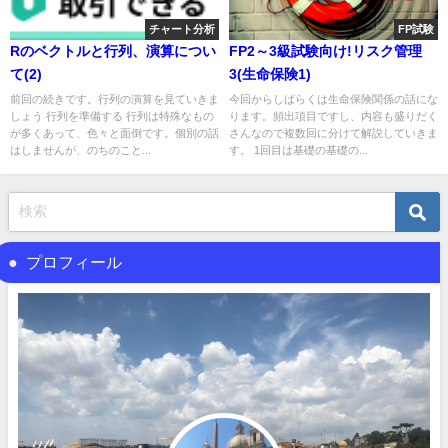
チャート分析
FP試験
Rのベクトルと行列、演算につい
FP2～3級試験向け!リスク管理
て(2)
3(生命保険1)
前回の続きです。行列の演算を見ていきま
今回からしばらくは生命保険関係の話にな
しょう 行列を準備する 行列は特殊なもの
ります。頻出項目ですし、内容も盛りだく
が多くあって、色々と面倒です。個別の話
さんなので複数回に分けて解説していきま
はしませんが、のちのこと...
す。 1回目は基礎の基礎の...
プロフィール