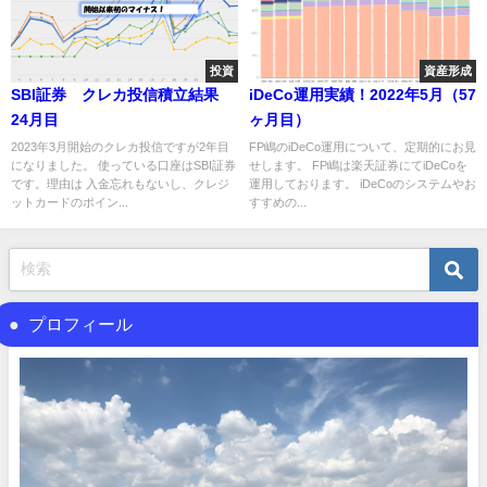
投資
資産形成
SBI証券 クレカ投信積立結果
iDeCo運用実績！2022年5月（57
24月目
ヶ月目）
2023年3月開始のクレカ投信ですが2年目
FP嶋のiDeCo運用について、定期的にお見
になりました。 使っている口座はSBI証券
せします。 FP嶋は楽天証券にてiDeCoを
です。理由は 入金忘れもないし、クレジ
運用しております。 iDeCoのシステムやお
ットカードのポイン...
すすめの...
プロフィール