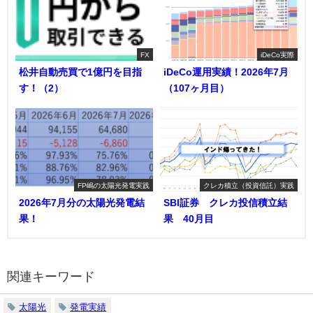
FX
iDeCo実際
松井自動売買で1億円を目指
iDeCo運用実績！2026年7月
す！（2）
（107ヶ月目）
FP嶋の太陽光発電実践
クレカ積立（投資信託）実践
2026年7月分の太陽光発電結
SBI証券 クレカ投信積立結
果！
果 40月目
関連キーワード
太陽光
発電実績