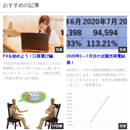
おすすめの記事
投資
投資
FXを始めよう！口座選び編
2020年1～7月分の太陽光発電結
果！
今回はFXを始めるうえで悩みどころの口
座開設について考えてみようと思います。
2020年１～7月の太陽光発電収入の結果を
FXって？ ざっくりいうと、外貨を売買し
お知らせします。 太陽光発電自体は下火
て利益を得るための投資...
になってきております。九州では発電抑制
と言って、一部発電され...
FP試験
投資