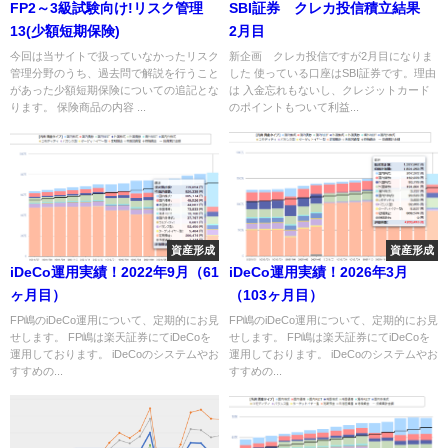
FP2～3級試験向け!リスク管理
SBI証券 クレカ投信積立結果
13(少額短期保険)
2月目
今回は当サイトで扱っていなかったリスク
新企画 クレカ投信ですが2月目になりま
管理分野のうち、過去問で解説を行うこと
した 使っている口座はSBI証券です。理由
があった少額短期保険についての追記とな
は 入金忘れもないし、クレジットカード
ります。 保険商品の内容 ...
のポイントもついて利益...
資産形成
資産形成
iDeCo運用実績！2022年9月（61
iDeCo運用実績！2026年3月
ヶ月目）
（103ヶ月目）
FP嶋のiDeCo運用について、定期的にお見
FP嶋のiDeCo運用について、定期的にお見
せします。 FP嶋は楽天証券にてiDeCoを
せします。 FP嶋は楽天証券にてiDeCoを
運用しております。 iDeCoのシステムやお
運用しております。 iDeCoのシステムやお
すすめの...
すすめの...