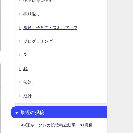
億トレを目指す
振り返り
教育・子育て・スキルアップ
プログラミング
R
税
節約
統計
最近の投稿
SBI証券 クレカ投信積立結果 41月目