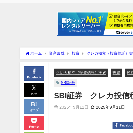
ホーム
資産形成
投資
クレカ積立（投資信託）実
クレカ積立（投資信託）実践
投資
節
Facebook
SBI証券
post
SBI証券 クレカ投信
2025年9月11日
2025年9月11日
はてブ
Facebo
Pocket