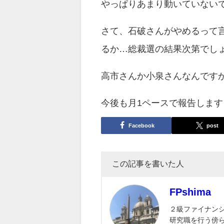
やっぱりあまり動いていない
さて、石破さんがやめるって
るか…総裁選の結果次第でし
高市さんか小泉さんなんです
今後も月1ペースで報告します
Facebook
post
この記事を書いた人
FPshima
２級ファイナン
研究職を行う傍