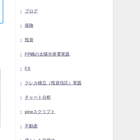
ブログ
保険
投資
FP嶋の太陽光発電実践
FX
クレカ積立（投資信託）実践
チャート分析
pineスクリプト
不動産