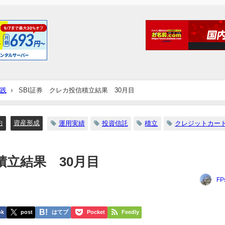
践
SBI証券 クレカ投信積立結果 30月目
約
資産形成
運用実績
投資信託
積立
クレジットカー
積立結果 30月目
FP
ok
post
はてブ
Pocket
Feedly