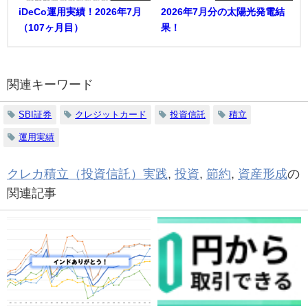
iDeCo運用実績！2026年7月
2026年7月分の太陽光発電結
（107ヶ月目）
果！
関連キーワード
SBI証券
クレジットカード
投資信託
積立
運用実績
クレカ積立（投資信託）実践
,
投資
,
節約
,
資産形成
の
関連記事