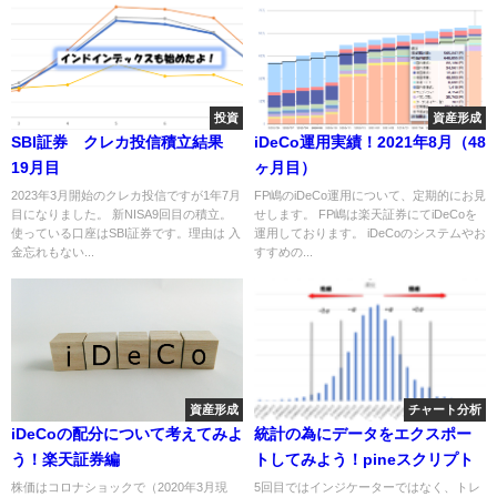
投資
資産形成
SBI証券 クレカ投信積立結果
iDeCo運用実績！2021年8月（48
19月目
ヶ月目）
2023年3月開始のクレカ投信ですが1年7月
FP嶋のiDeCo運用について、定期的にお見
目になりました。 新NISA9回目の積立。
せします。 FP嶋は楽天証券にてiDeCoを
使っている口座はSBI証券です。理由は 入
運用しております。 iDeCoのシステムやお
金忘れもない...
すすめの...
資産形成
チャート分析
iDeCoの配分について考えてみよ
統計の為にデータをエクスポー
う！楽天証券編
トしてみよう！pineスクリプト
株価はコロナショックで（2020年3月現
5回目ではインジケーターではなく、トレ