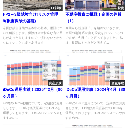
FP試験
投資
FP2～3級試験向け!リスク管理
不動産投資に挑戦！企画の趣旨
9(損害保険の基礎)
（1）
今回は損害保険の基本中の基本、用語につ
今回から新企画「」を始めていきます。
いて解説します。保険はやや特殊な言い回
企画の趣旨 私の妻も投資を行っているの
しがあったりしますので、慣れないとわか
ですが、先日「」と言ってきました。 私
りにくいことも多々あります...
は、投資はすべきだと考えて...
資産形成
資産形成
iDeCo運用実績！2025年2月（90
iDeCo運用実績！2024年4月（80
ヶ月目）
ヶ月目）
FP嶋のiDeCo運用について、定期的にお見
FP嶋のiDeCo運用について、定期的にお見
せします。 FP嶋は楽天証券にてiDeCoを
せします。 FP嶋は楽天証券にてiDeCoを
運用しております。 iDeCoのシステムやお
運用しております。 iDeCoのシステムやお
すすめの...
すすめの...