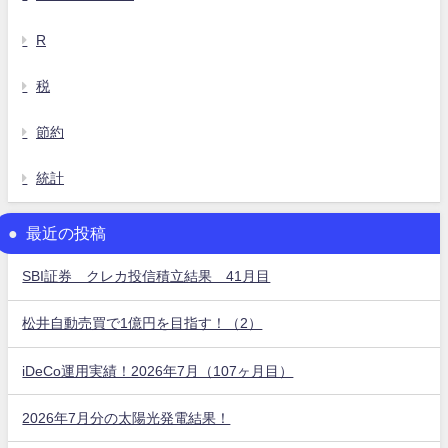
R
税
節約
統計
最近の投稿
SBI証券 クレカ投信積立結果 41月目
松井自動売買で1億円を目指す！（2）
iDeCo運用実績！2026年7月（107ヶ月目）
2026年7月分の太陽光発電結果！