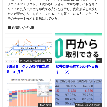
クニカルアナリスト。研究職を行う傍ら、学生や本サイトを見に
来てくれた方に資産を形成する方法を提示し、資産形成を実践し
た人が豊かな人生を送ってくれることを願っている人。また、FX
等のチャート分析を趣味にしている。
最近書いた記事
クレカ積立（投資信託）実践
FX
SBI証券 クレカ投信積立結
松井自動売買で1億円を目指
果 41月目
す！（2）
iDeCo実際
FP嶋の太陽光発電実践