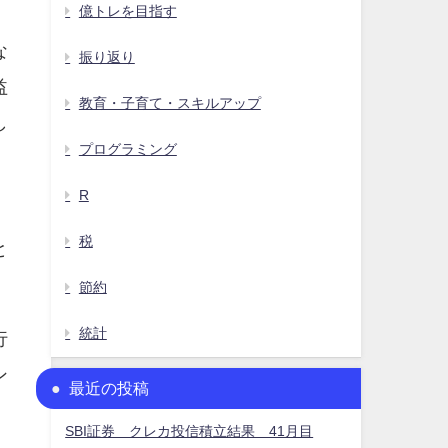
億トレを目指す
な
振り返り
益
教育・子育て・スキルアップ
し
プログラミング
R
税
と
節約
統計
行
ン
最近の投稿
SBI証券 クレカ投信積立結果 41月目