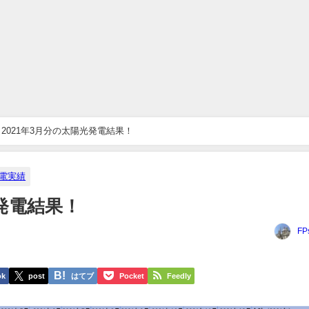
2021年3月分の太陽光発電結果！
電実績
光発電結果！
FP
ok
post
はてブ
Pocket
Feedly