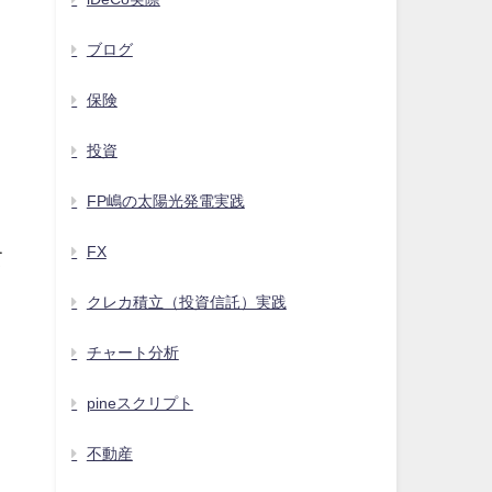
ブログ
保険
投資
FP嶋の太陽光発電実践
FX
て
クレカ積立（投資信託）実践
チャート分析
pineスクリプト
不動産