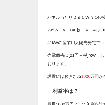
パネル当たり２９５W で14
295W × 140枚 ＝ 41,3
41kWの産業用太陽光発電で
売電価格は(21円＋税)/kW 
おります。
設置にはおおむね
1000
万円か
利益率は？
費用1000万円として年利を