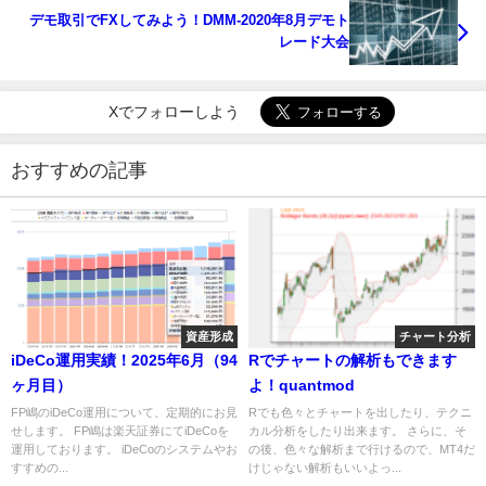
デモ取引でFXしてみよう！DMM-2020年8月デモト
レード大会
Xでフォローしよう
おすすめの記事
資産形成
チャート分析
iDeCo運用実績！2025年6月（94
Rでチャートの解析もできます
ヶ月目）
よ！quantmod
FP嶋のiDeCo運用について、定期的にお見
Rでも色々とチャートを出したり、テクニ
せします。 FP嶋は楽天証券にてiDeCoを
カル分析をしたり出来ます。 さらに、そ
運用しております。 iDeCoのシステムやお
の後、色々な解析まで行けるので、MT4だ
すすめの...
けじゃない解析もいいよっ...