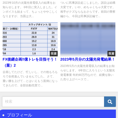
2023年10月の太陽光発電収入の結果をお
ついに民事訴訟起こしました。訴訟は結構
知らせします。 6年目に突入しました。イ
大変です。いや、めちゃくちゃ大変です。
ンボイスも始まって、ちょっとややこしく
相手がクズならなおさらです。前回の警察
なりますが、当面は大...
編から、今回は民事訴訟編で...
投資
投資
FX後継企画‼億トレを目指そう！
2023年5月分の太陽光発電結果！
（案）2
2023年5月の太陽光発電収入の結果をお知
らせします。 6年目に入ろうという太陽光
企画してたけど、忙しいし、その他もろも
発電事業 年約90万円なので、経費を除い
ろで全然進んでいませんでした。 さて、
た売り上げベースで...
重い腰を上げて…とはいえもう面倒になっ
てきたので、全部自動売買で...
プロフィール