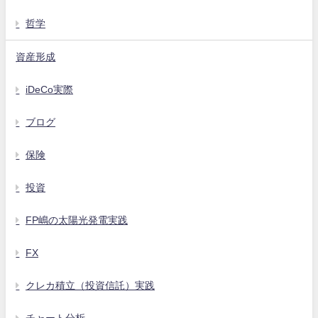
哲学
資産形成
iDeCo実際
ブログ
保険
投資
FP嶋の太陽光発電実践
FX
クレカ積立（投資信託）実践
チャート分析