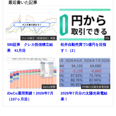
最近書いた記事
クレカ積立（投資信託）実践
FX
SBI証券 クレカ投信積立結
松井自動売買で1億円を目指
果 41月目
す！（2）
iDeCo実際
FP嶋の太陽光発電実践
iDeCo運用実績！2026年7月
2026年7月分の太陽光発電結
（107ヶ月目）
果！