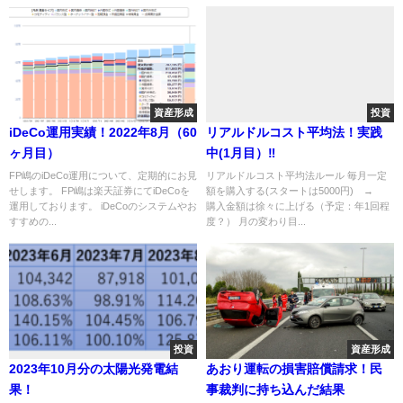
資産形成
投資
iDeCo運用実績！2022年8月（60
リアルドルコスト平均法！実践
ヶ月目）
中(1月目）‼
FP嶋のiDeCo運用について、定期的にお見
リアルドルコスト平均法ルール 毎月一定
せします。 FP嶋は楽天証券にてiDeCoを
額を購入する(スタートは5000円) →
運用しております。 iDeCoのシステムやお
購入金額は徐々に上げる（予定：年1回程
すすめの...
度？） 月の変わり目...
投資
資産形成
2023年10月分の太陽光発電結
あおり運転の損害賠償請求！民
果！
事裁判に持ち込んだ結果