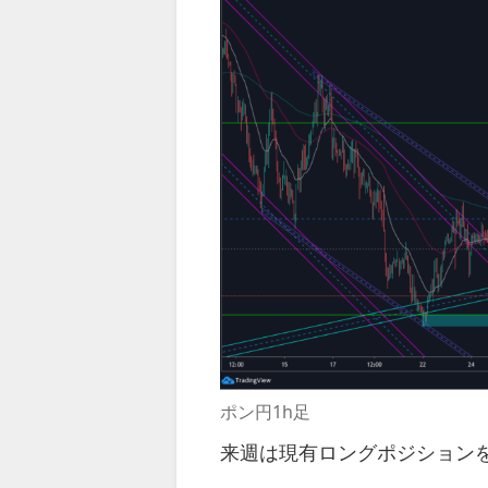
ポン円1h足
来週は現有ロングポジション