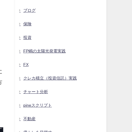
ブログ
保険
投資
FP嶋の太陽光発電実践
FX
に
クレカ積立（投資信託）実践
方
チャート分析
pineスクリプト
不動産