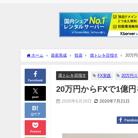
ホーム
資産形成
投資
億トレを目指す
20万円
億トレを目指す
FX実践
20万円
Facebook
20万円からFXで1億円を目
post
2020年6月28日
2020年7月21日
はてブ
Facebo
Pocket