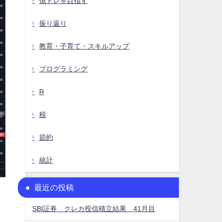
億トレを目指す
振り返り
教育・子育て・スキルアップ
プログラミング
R
税
節約
統計
最近の投稿
SBI証券 クレカ投信積立結果 41月目