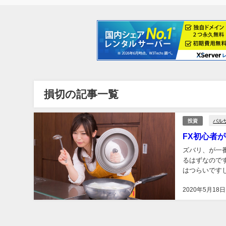
損切の記事一覧
バル
投資
FX初心者
ズバリ、が一
るはずなので
はつらいです
をやっている方
2020年5月18日