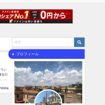
プロフィール
ってい
減るの
、FX
Pshima