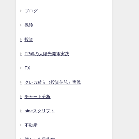
ブログ
保険
投資
FP嶋の太陽光発電実践
FX
クレカ積立（投資信託）実践
チャート分析
pineスクリプト
不動産