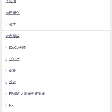
その他
自己紹介
哲学
資産形成
iDeCo実際
ブログ
保険
投資
FP嶋の太陽光発電実践
FX