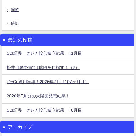
節約
統計
最近の投稿
SBI証券 クレカ投信積立結果 41月目
松井自動売買で1億円を目指す！（2）
iDeCo運用実績！2026年7月（107ヶ月目）
2026年7月分の太陽光発電結果！
SBI証券 クレカ投信積立結果 40月目
アーカイブ