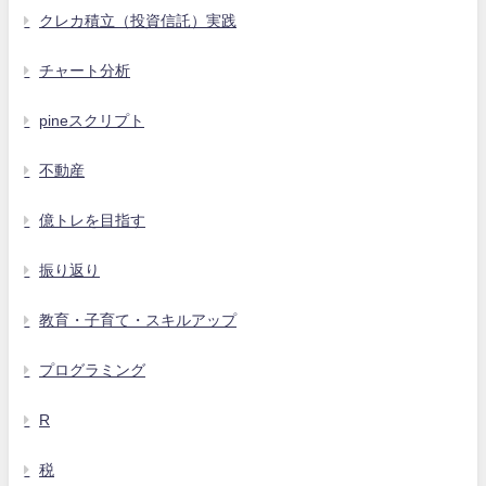
クレカ積立（投資信託）実践
チャート分析
pineスクリプト
不動産
億トレを目指す
振り返り
教育・子育て・スキルアップ
プログラミング
R
税